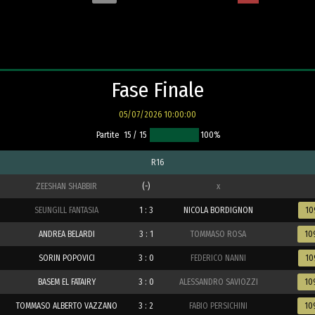
Fase Finale
05/07/2026 10:00:00
Partite
15 / 15
100%
R16
ZEESHAN SHABBIR
(-)
x
SEUNGILL FANTASIA
1 : 3
NICOLA BORDIGNON
10
ANDREA BELARDI
3 : 1
TOMMASO ROSA
10
SORIN POPOVICI
3 : 0
FEDERICO NANNI
10
BASEM EL FATAIRY
3 : 0
ALESSANDRO SAVIOZZI
10
TOMMASO ALBERTO VAZZANO
3 : 2
FABIO PERSICHINI
10