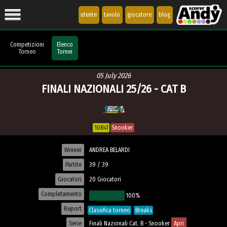
utente
tavolo
giocatore
blog
Competizioni
Elenco
Torneo
Tornei
05 July 2026
FINALI NAZIONALI 25/26 - CAT B
10841
Snooker
Winner
ANDREA BELARDI
Partite
39 / 39
Giocatori
20 Giocatori
Completamento
100%
Report
Classifica torneo
Breaks
Serie
Finali Nazionali Cat. B - Snooker
Apri